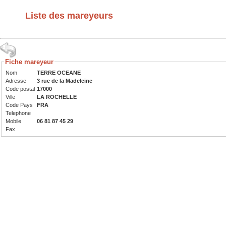
Liste des mareyeurs
Fiche mareyeur
Nom
TERRE OCEANE
Adresse
3 rue de la Madeleine
Code postal
17000
Ville
LA ROCHELLE
Code Pays
FRA
Telephone
Mobile
06 81 87 45 29
Fax