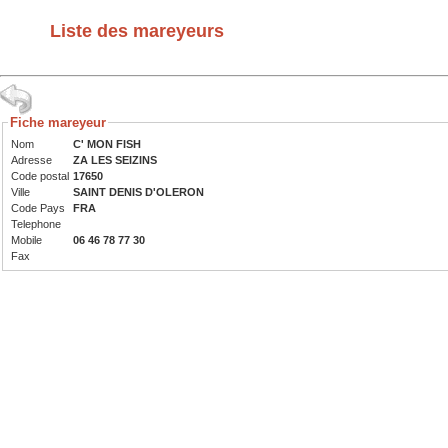
Liste des mareyeurs
Fiche mareyeur
Nom
C' MON FISH
Adresse
ZA LES SEIZINS
Code postal
17650
Ville
SAINT DENIS D'OLERON
Code Pays
FRA
Telephone
Mobile
06 46 78 77 30
Fax