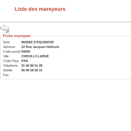
Liste des mareyeurs
Fiche mareyeur
Nom
MAREE D'EQUINOXE
Adresse
22 Rue Jacques Hellouin
Code postal
94550
Ville
CHEVILLY-LARUE
Code Pays
FRA
Telephone
01 46 86 01 08
Mobile
06 69 58 58 31
Fax