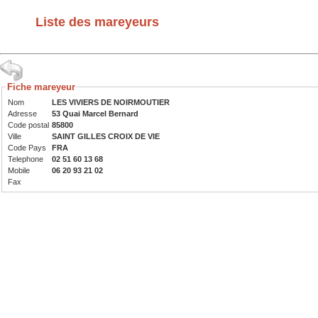
Liste des mareyeurs
Fiche mareyeur
Nom
LES VIVIERS DE NOIRMOUTIER
Adresse
53 Quai Marcel Bernard
Code postal
85800
Ville
SAINT GILLES CROIX DE VIE
Code Pays
FRA
Telephone
02 51 60 13 68
Mobile
06 20 93 21 02
Fax