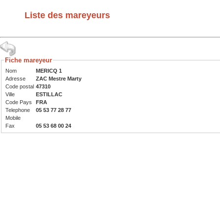
Liste des mareyeurs
Fiche mareyeur
Nom
MERICQ 1
Adresse
ZAC Mestre Marty
Code postal
47310
Ville
ESTILLAC
Code Pays
FRA
Telephone
05 53 77 28 77
Mobile
Fax
05 53 68 00 24