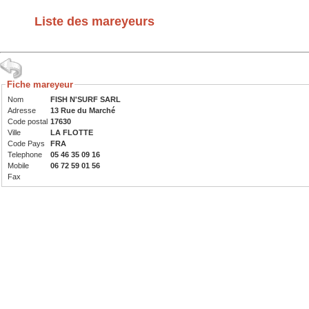
Liste des mareyeurs
Fiche mareyeur
Nom
FISH N'SURF SARL
Adresse
13 Rue du Marché
Code postal
17630
Ville
LA FLOTTE
Code Pays
FRA
Telephone
05 46 35 09 16
Mobile
06 72 59 01 56
Fax