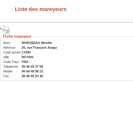
Liste des mareyeurs
Fiche mareyeur
Nom
RIVASSEAU Mireille
Adresse
20, rue François Arago
Code postal
17200
Ville
ROYAN
Code Pays
FRA
Telephone
05 46 05 37 58
Mobile
06 68 49 98 23
Fax
05 46 05 63 46