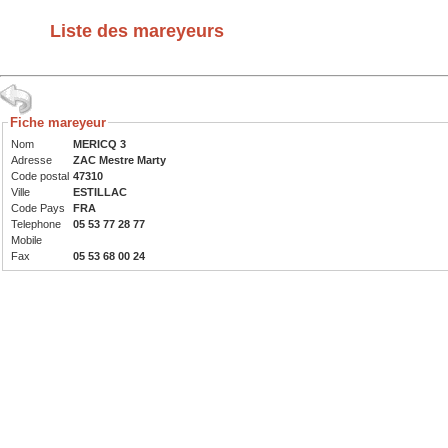
Liste des mareyeurs
Fiche mareyeur
Nom
MERICQ 3
Adresse
ZAC Mestre Marty
Code postal
47310
Ville
ESTILLAC
Code Pays
FRA
Telephone
05 53 77 28 77
Mobile
Fax
05 53 68 00 24