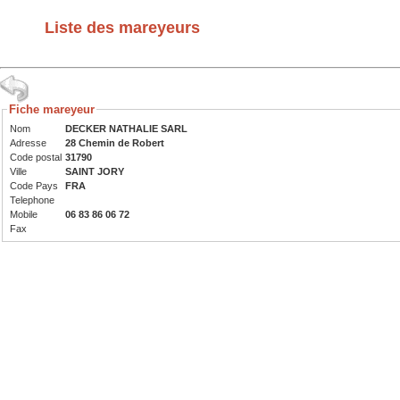
Liste des mareyeurs
Fiche mareyeur
Nom
DECKER NATHALIE SARL
Adresse
28 Chemin de Robert
Code postal
31790
Ville
SAINT JORY
Code Pays
FRA
Telephone
Mobile
06 83 86 06 72
Fax