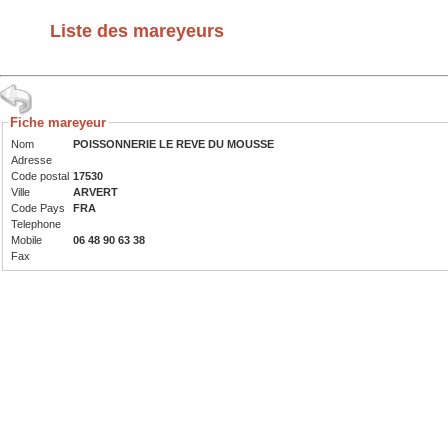
Liste des mareyeurs
Fiche mareyeur
Nom
POISSONNERIE LE REVE DU MOUSSE
Adresse
Code postal
17530
Ville
ARVERT
Code Pays
FRA
Telephone
Mobile
06 48 90 63 38
Fax