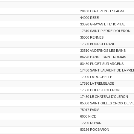
20180 OIARTZUN - ESPAGNE
44000 REZE
33590 GRAYAN ET L'HOPITAL
17310 SAINT PIERRE D'OLERON
35000 RENNES
17560 BOURCEFRANC
33510 ANDERNOS LES BAINS
86220 DANGE SAINT ROMAIN
83480 PUGET SUR ARGENS
17450 SAINT LAURENT DE LA PRE
17000 LA ROCHELLE
17390 LA TREMBLADE
17550 DOLUS D OLERON
17480 LE CHATEAU D'OLERON
85800 SAINT GILLES CROIX DE VI
75017 PARIS
6000 NICE
17200 ROYAN
83136 ROCBARON