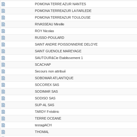
POMONA TERRE AZUR NANTES
POMONA TERREAZUR LA FARLEDE
POMONA TERREAZUR TOULOUSE
RIVASSEAU Mireille
ROY Nicolas
RUSSO-POULARD
SAINT ANDRE POISSONNERIE DELOYE
SAINT GUENOLE MAREYAGE
SAUTOUR&Cie Etablissement 1
SCACHAP
Secours non attribué
SOBOMAR ATLANTIQUE
SOCOREX SAS
SODIMAR SAS
SODISO SAS
SUP-AL SAS
TARDY Frédéric
TERRE OCEANE
testagiACH
THOMAL