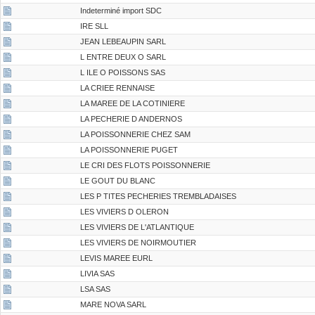
Indeterminé import SDC
IRE SLL
JEAN LEBEAUPIN SARL
L ENTRE DEUX O SARL
L ILE O POISSONS SAS
LA CRIEE RENNAISE
LA MAREE DE LA COTINIERE
LA PECHERIE D ANDERNOS
LA POISSONNERIE CHEZ SAM
LA POISSONNERIE PUGET
LE CRI DES FLOTS POISSONNERIE
LE GOUT DU BLANC
LES P TITES PECHERIES TREMBLADAISES
LES VIVIERS D OLERON
LES VIVIERS DE L'ATLANTIQUE
LES VIVIERS DE NOIRMOUTIER
LEVIS MAREE EURL
LIVIA SAS
LSA SAS
MARE NOVA SARL