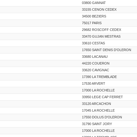
03800 GANNAT
33155 CENON CEDEX
34500 BEZIERS
75017 PARIS
29682 ROSCOFF CEDEX
33470 GUJAN MESTRAS
33610 CESTAS
17650 SAINT DENIS D'OLERON
33680 LACANAU
44220 COUERON
33620 CAVIGNAC
17390 LA TREMBLADE
17530 ARVERT
17000 LA ROCHELLE
33950 LEGE CAP FERRET
33120 ARCACHON
17045 LA ROCHELLE
17550 DOLUS D'OLERON
31790 SAINT JORY
17000 LA ROCHELLE