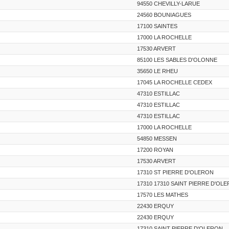
94550 CHEVILLY-LARUE
24560 BOUNIAGUES
17100 SAINTES
17000 LA ROCHELLE
17530 ARVERT
85100 LES SABLES D'OLONNE
35650 LE RHEU
17045 LA ROCHELLE CEDEX
47310 ESTILLAC
47310 ESTILLAC
47310 ESTILLAC
17000 LA ROCHELLE
54850 MESSEN
17200 ROYAN
17530 ARVERT
17310 ST PIERRE D'OLERON
17310 17310 SAINT PIERRE D'OL
17570 LES MATHES
22430 ERQUY
22430 ERQUY
17310 SAINT PIERRE D'OLERON