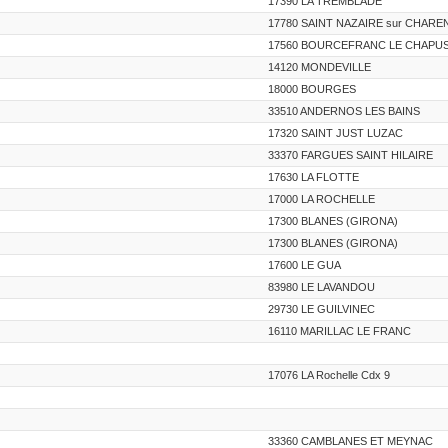
17390 LA TREMBLADE
17780 SAINT NAZAIRE sur CHARE
17560 BOURCEFRANC LE CHAPU
14120 MONDEVILLE
18000 BOURGES
33510 ANDERNOS LES BAINS
17320 SAINT JUST LUZAC
33370 FARGUES SAINT HILAIRE
17630 LA FLOTTE
17000 LA ROCHELLE
17300 BLANES (GIRONA)
17300 BLANES (GIRONA)
17600 LE GUA
83980 LE LAVANDOU
29730 LE GUILVINEC
16110 MARILLAC LE FRANC
17076 LA Rochelle Cdx 9
33360 CAMBLANES ET MEYNAC