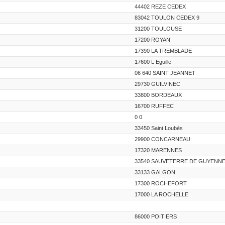
44402 REZE CEDEX
83042 TOULON CEDEX 9
31200 TOULOUSE
17200 ROYAN
17390 LA TREMBLADE
17600 L Eguille
06 640 SAINT JEANNET
29730 GUILVINEC
33800 BORDEAUX
16700 RUFFEC
0 0
33450 Saint Loubès
29900 CONCARNEAU
17320 MARENNES
33540 SAUVETERRE DE GUYENN
33133 GALGON
17300 ROCHEFORT
17000 LA ROCHELLE
86000 POITIERS