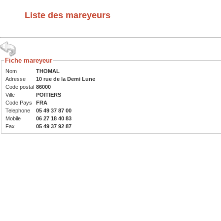
Liste des mareyeurs
Fiche mareyeur
Nom
THOMAL
Adresse
10 rue de la Demi Lune
Code postal
86000
Ville
POITIERS
Code Pays
FRA
Telephone
05 49 37 87 00
Mobile
06 27 18 40 83
Fax
05 49 37 92 87