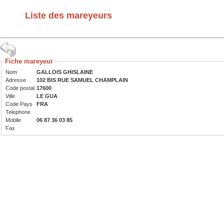
Liste des mareyeurs
Fiche mareyeur
Nom
GALLOIS GHISLAINE
Adresse
102 BIS RUE SAMUEL CHAMPLAIN
Code postal
17600
Ville
LE GUA
Code Pays
FRA
Telephone
Mobile
06 87 36 03 85
Fax