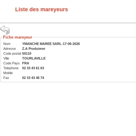
Liste des mareyeurs
Fiche mareyeur
Nom
YMANCHE MAREE SARL-17-06-2026
Adresse
Z.A Produimer
Code postal
50110
Ville
TOURLAVILLE
Code Pays
FRA
Telephone
02 33 43 61 63
Mobile
Fax
02 33 43 46 74