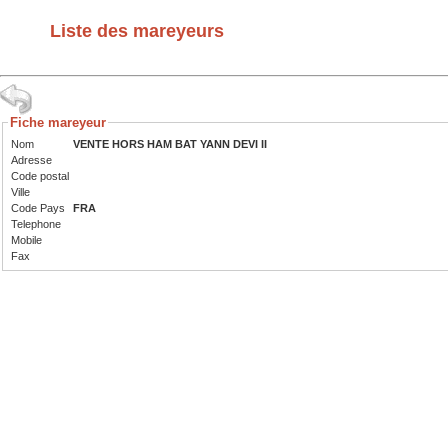
Liste des mareyeurs
Fiche mareyeur
Nom
VENTE HORS HAM BAT YANN DEVI II
Adresse
Code postal
Ville
Code Pays
FRA
Telephone
Mobile
Fax