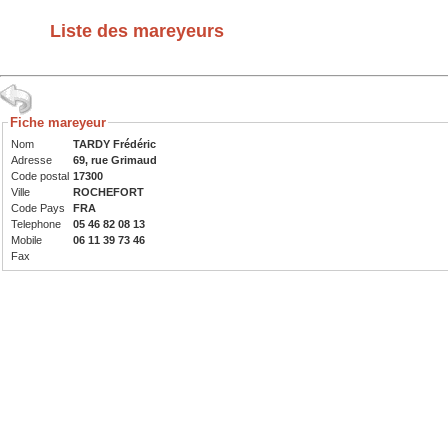
Liste des mareyeurs
Fiche mareyeur
Nom
TARDY Frédéric
Adresse
69, rue Grimaud
Code postal
17300
Ville
ROCHEFORT
Code Pays
FRA
Telephone
05 46 82 08 13
Mobile
06 11 39 73 46
Fax