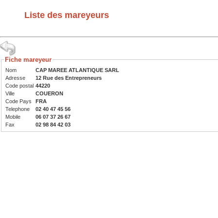
Liste des mareyeurs
Fiche mareyeur
Nom
CAP MAREE ATLANTIQUE SARL
Adresse
12 Rue des Entrepreneurs
Code postal
44220
Ville
COUERON
Code Pays
FRA
Telephone
02 40 47 45 56
Mobile
06 07 37 26 67
Fax
02 98 84 42 03