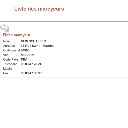
Liste des mareyeurs
Fiche mareyeur
Nom
NEW SCHALLER
Adresse
15 Rue Saint - Maurice
Code postal
54850
Ville
MESSEN
Code Pays
FRA
Telephone
03 83 47 28 24
Mobile
Fax
03 83 47 08 36