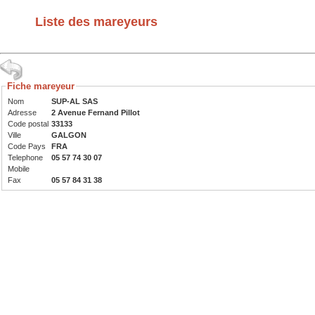
Liste des mareyeurs
Fiche mareyeur
Nom
SUP-AL SAS
Adresse
2 Avenue Fernand Pillot
Code postal
33133
Ville
GALGON
Code Pays
FRA
Telephone
05 57 74 30 07
Mobile
Fax
05 57 84 31 38