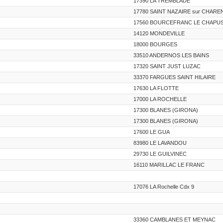
17390 LA TREMBLADE
17780 SAINT NAZAIRE sur CHARE
17560 BOURCEFRANC LE CHAPU
14120 MONDEVILLE
18000 BOURGES
33510 ANDERNOS LES BAINS
17320 SAINT JUST LUZAC
33370 FARGUES SAINT HILAIRE
17630 LA FLOTTE
17000 LA ROCHELLE
17300 BLANES (GIRONA)
17300 BLANES (GIRONA)
17600 LE GUA
83980 LE LAVANDOU
29730 LE GUILVINEC
16110 MARILLAC LE FRANC
17076 LA Rochelle Cdx 9
33360 CAMBLANES ET MEYNAC