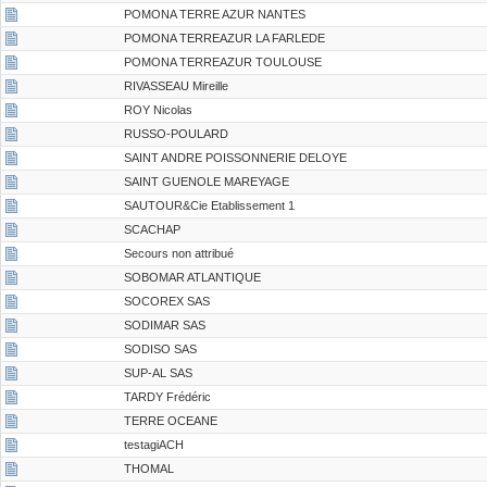
POMONA TERRE AZUR NANTES
POMONA TERREAZUR LA FARLEDE
POMONA TERREAZUR TOULOUSE
RIVASSEAU Mireille
ROY Nicolas
RUSSO-POULARD
SAINT ANDRE POISSONNERIE DELOYE
SAINT GUENOLE MAREYAGE
SAUTOUR&Cie Etablissement 1
SCACHAP
Secours non attribué
SOBOMAR ATLANTIQUE
SOCOREX SAS
SODIMAR SAS
SODISO SAS
SUP-AL SAS
TARDY Frédéric
TERRE OCEANE
testagiACH
THOMAL