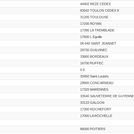
44402 REZE CEDEX
83042 TOULON CEDEX 9
31200 TOULOUSE
17200 ROYAN
17390 LA TREMBLADE
17600 L Eguille
06 640 SAINT JEANNET
29730 GUILVINEC
33800 BORDEAUX
16700 RUFFEC
0 0
33450 Saint Loubès
29900 CONCARNEAU
17320 MARENNES
33540 SAUVETERRE DE GUYENN
33133 GALGON
17300 ROCHEFORT
17000 LA ROCHELLE
86000 POITIERS