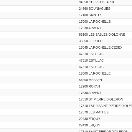
94550 CHEVILLY-LARUE
24560 BOUNIAGUES
17100 SAINTES
17000 LA ROCHELLE
17530 ARVERT
85100 LES SABLES D'OLONNE
35650 LE RHEU
17045 LA ROCHELLE CEDEX
47310 ESTILLAC
47310 ESTILLAC
47310 ESTILLAC
17000 LA ROCHELLE
54850 MESSEN
17200 ROYAN
17530 ARVERT
17310 ST PIERRE D'OLERON
17310 17310 SAINT PIERRE D'OL
17570 LES MATHES
22430 ERQUY
22430 ERQUY
17310 SAINT PIERRE D'OLERON