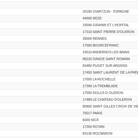
20180 OIARTZUN - ESPAGNE
44000 REZE
33590 GRAYAN ET L'HOPITAL
17310 SAINT PIERRE D'OLERON
35000 RENNES
17560 BOURCEFRANC
33510 ANDERNOS LES BAINS
86220 DANGE SAINT ROMAIN
83480 PUGET SUR ARGENS
17450 SAINT LAURENT DE LA PRE
17000 LA ROCHELLE
17390 LA TREMBLADE
17550 DOLUS D OLERON
17480 LE CHATEAU D'OLERON
85800 SAINT GILLES CROIX DE VI
75017 PARIS
6000 NICE
17200 ROYAN
83136 ROCBARON