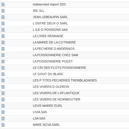
Indeterminé import SDC
IRE SLL
JEAN LEBEAUPIN SARL
L ENTRE DEUX O SARL
L ILE O POISSONS SAS
LA CRIEE RENNAISE
LA MAREE DE LA COTINIERE
LA PECHERIE D ANDERNOS
LA POISSONNERIE CHEZ SAM
LA POISSONNERIE PUGET
LE CRI DES FLOTS POISSONNERIE
LE GOUT DU BLANC
LES P TITES PECHERIES TREMBLADAISES
LES VIVIERS D OLERON
LES VIVIERS DE L'ATLANTIQUE
LES VIVIERS DE NOIRMOUTIER
LEVIS MAREE EURL
LIVIA SAS
LSA SAS
MARE NOVA SARL