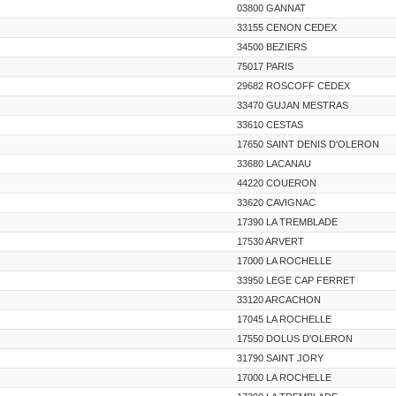
03800 GANNAT
33155 CENON CEDEX
34500 BEZIERS
75017 PARIS
29682 ROSCOFF CEDEX
33470 GUJAN MESTRAS
33610 CESTAS
17650 SAINT DENIS D'OLERON
33680 LACANAU
44220 COUERON
33620 CAVIGNAC
17390 LA TREMBLADE
17530 ARVERT
17000 LA ROCHELLE
33950 LEGE CAP FERRET
33120 ARCACHON
17045 LA ROCHELLE
17550 DOLUS D'OLERON
31790 SAINT JORY
17000 LA ROCHELLE