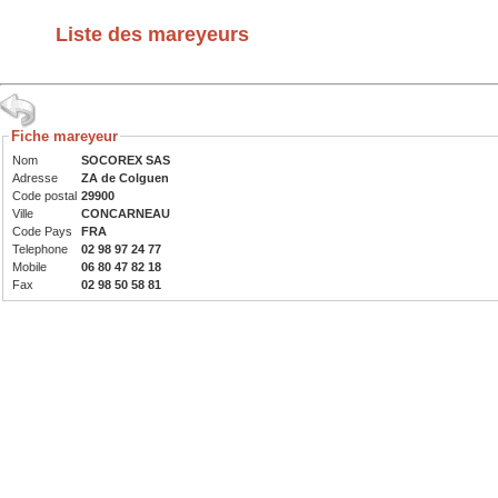
Liste des mareyeurs
Fiche mareyeur
Nom
SOCOREX SAS
Adresse
ZA de Colguen
Code postal
29900
Ville
CONCARNEAU
Code Pays
FRA
Telephone
02 98 97 24 77
Mobile
06 80 47 82 18
Fax
02 98 50 58 81