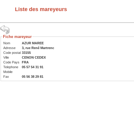
Liste des mareyeurs
Fiche mareyeur
Nom
AZUR MAREE
Adresse
3, rue René Martrenc
Code postal
33155
Ville
CENON CEDEX
Code Pays
FRA
Telephone
05 57 54 31 91
Mobile
Fax
05 56 38 29 81